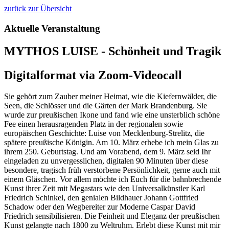
zurück zur Übersicht
Aktuelle Veranstaltung
MYTHOS LUISE - Schönheit und Tragik
Digitalformat via Zoom-Videocall
Sie gehört zum Zauber meiner Heimat, wie die Kiefernwälder, die
Seen, die Schlösser und die Gärten der Mark Brandenburg. Sie
wurde zur preußischen Ikone und fand wie eine unsterblich schöne
Fee einen herausragenden Platz in der regionalen sowie
europäischen Geschichte: Luise von Mecklenburg-Strelitz, die
spätere preußische Königin. Am 10. März erhebe ich mein Glas zu
ihrem 250. Geburtstag. Und am Vorabend, dem 9. März seid Ihr
eingeladen zu unvergesslichen, digitalen 90 Minuten über diese
besondere, tragisch früh verstorbene Persönlichkeit, gerne auch mit
einem Gläschen. Vor allem möchte ich Euch für die bahnbrechende
Kunst ihrer Zeit mit Megastars wie den Universalkünstler Karl
Friedrich Schinkel, den genialen Bildhauer Johann Gottfried
Schadow oder den Wegbereiter zur Moderne Caspar David
Friedrich sensibilisieren. Die Feinheit und Eleganz der preußischen
Kunst gelangte nach 1800 zu Weltruhm. Erlebt diese Kunst mit mir