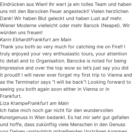
Eindrücken aus Wien! Ihr wart ja ein tolles Team und haben
uns mit den Barocken Feuer angesteckt! Vielen herzlichen
Dank! Wir haben Blut geleckt und haben Lust auf mehr.
Wiener Moderne vielleicht oder mehr Barock (Neapel). Wir
würden uns freuen!
Karin Ebhardt
Frankfurt am Main
Thank you both so very much for catching me on Fire!! I
truly enjoyed your very enthusiastic tours, your attention
to detail and to Organisation. Barocke is noted for being
impressive and over the top wow so let’s just say you did
it proud!! I will never ever forget my first trip to Vienna and
as the Terminator says “I will be back”! Looking forward to
seeing you both again soon either in Vienna or in
Frankfurt.
Liza Krampe
Frankfurt am Main
Ich habe mich noch gar nicht für den wundervollen
Kunstgenuss in Wien bedankt. Es hat mir sehr gut gefallen
und hoffe, dass zukünftig viele Menschen in den Genuss
von Deinen unglaublich mitreißenden Vorträgen kommen.